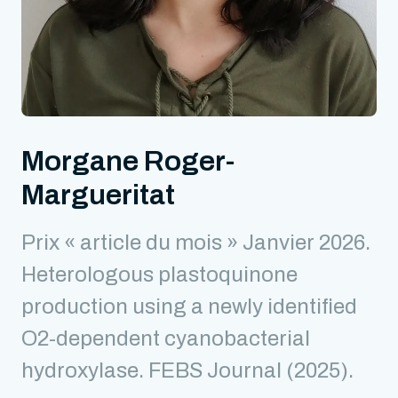
Morgane Roger-
Margueritat
Prix « article du mois » Janvier 2026.
Heterologous plastoquinone
production using a newly identified
O2-dependent cyanobacterial
hydroxylase. FEBS Journal (2025).