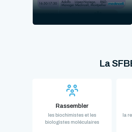
La SFBB
Rassembler
les biochimistes et les
la r
biologistes moléculaires