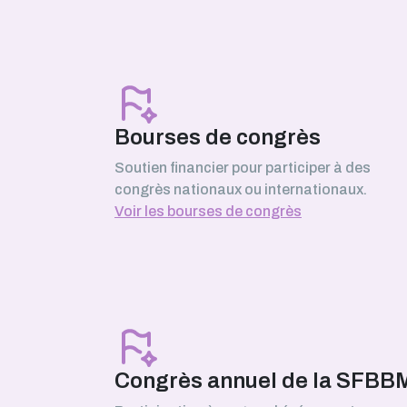
Mars 2026
Serhii Pankivskyi
SABNP (Université Évry Paris-Sacla
Bourses de congrès
Soutien financier pour participer à des
congrès nationaux ou internationaux.
Février 2026
Voir les bourses de congrès
Safa Boussouar
laboratoire de Bioénergétique et
Ingénierie des Protéines (BIP),
Marseille
Janvier 2026
Congrès annuel de la SFBB
Morgane Roger-Margueritat