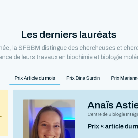
Les derniers lauréats
ée, la SFBBM distingue des chercheuses et cher
lence de leurs travaux en biochimie et biologie molé
Prix Article du mois
Prix Dina Surdin
Prix Marian
Anaïs Asti
Centre de Biologie Intég
–
Prix « article du 