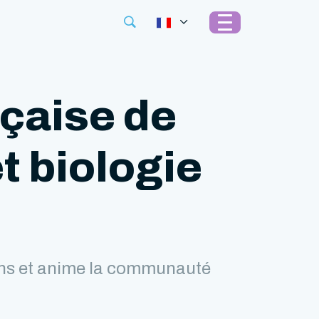
nçaise de
t biologie
ions et anime la communauté