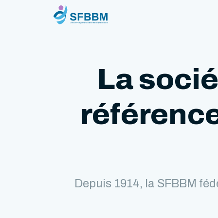
La socié
référence
Depuis 1914, la SFBBM fédè