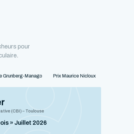
cheurs pour
culaire.
ne Grunberg-Manago
Prix Maurice Nicloux
er
rative (CBI) – Toulouse
mois » Juillet 2026