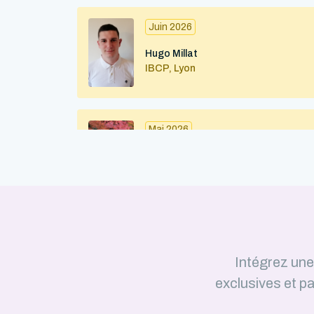
Juin 2026
Hugo Millat
IBCP, Lyon
Mai 2026
Maximilian Kohl
IBMC (CNRS / Université de
Strasbourg) – Strasbourg
Avril 2026
Intégrez un
Julius Martinkus
exclusives et pa
LISM (CNRS / Aix-Marseille
Université)