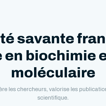
té savante fra
 en biochimie e
moléculaire
re les chercheurs, valorise les publicat
scientifique.