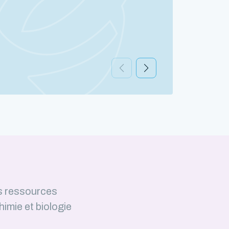
Découv
s ressources
himie et biologie