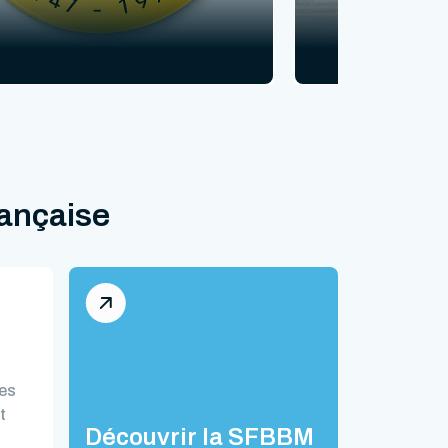
rançaise
des
t
Découvrir la SFBBM