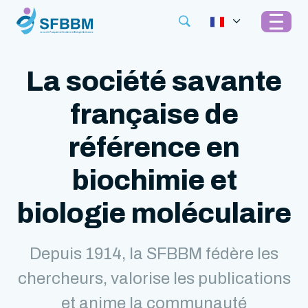
La société savante
française de
référence en
biochimie et
biologie moléculaire
Depuis 1914, la SFBBM fédère les
chercheurs, valorise les publications
et anime la communauté