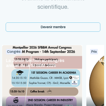
scientifique.
Devenir membre
Congrès
Prix
La Junior Section au congrès
Prix Ma
annuel de la SFBBM 2026