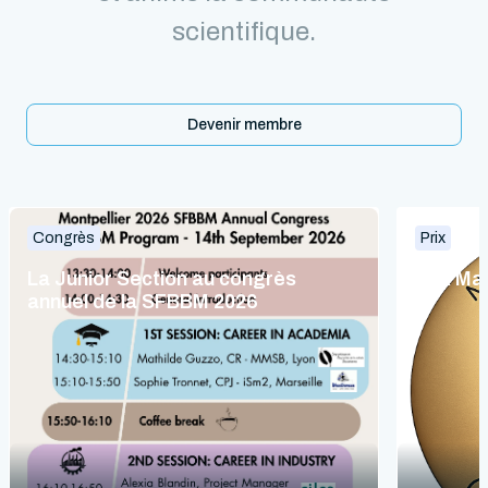
scientifique.
Devenir membre
Congrès
Prix
La Junior Section au congrès
Prix Ma
annuel de la SFBBM 2026