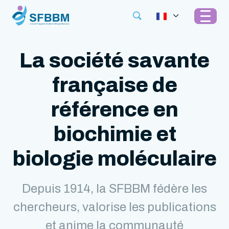
La société savante
française de
référence en
biochimie et
biologie moléculaire
Depuis 1914, la SFBBM fédère les
chercheurs, valorise les publications
et anime la communauté