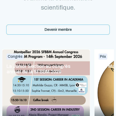
scientifique.
Devenir membre
Congrès
Prix
La Junior Section au congrès
Prix Ma
annuel de la SFBBM 2026