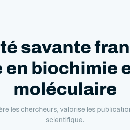
té savante fra
 en biochimie e
moléculaire
re les chercheurs, valorise les publicat
scientifique.