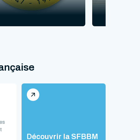
rançaise
des
t
Découvrir la SFBBM