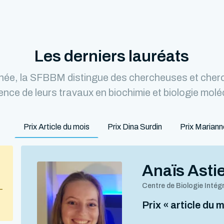
Les derniers lauréats
ée, la SFBBM distingue des chercheuses et cher
lence de leurs travaux en biochimie et biologie molé
Prix Article du mois
Prix Dina Surdin
Prix Marian
Anaïs Asti
Centre de Biologie Intég
–
Prix « article du 