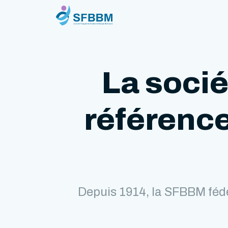
La socié
référence
Depuis 1914, la SFBBM fédè