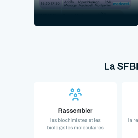
La SFBB
Rassembler
les biochimistes et les
la r
biologistes moléculaires