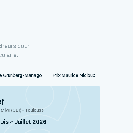
cheurs pour
culaire.
ne Grunberg-Manago
Prix Maurice Nicloux
er
rative (CBI) – Toulouse
mois » Juillet 2026