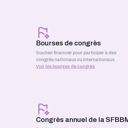
Mars 2026
Serhii Pankivskyi
SABNP (Université Évry Paris-Sacla
Bourses de congrès
Soutien financier pour participer à des
congrès nationaux ou internationaux.
Février 2026
Voir les bourses de congrès
Safa Boussouar
laboratoire de Bioénergétique et
Ingénierie des Protéines (BIP),
Marseille
Janvier 2026
Congrès annuel de la SFBB
Morgane Roger-Margueritat