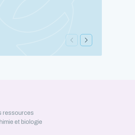
Découv
s ressources
himie et biologie