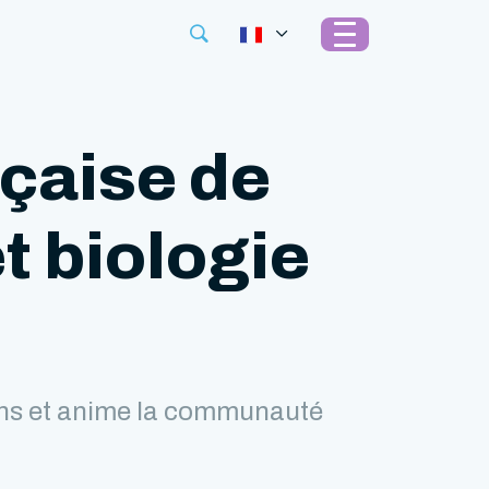
nçaise de
t biologie
ions et anime la communauté