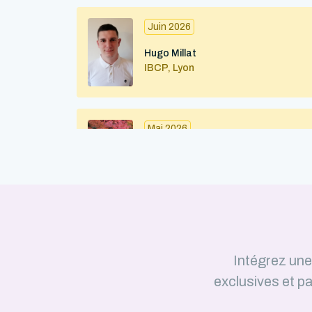
Juin 2026
Hugo Millat
IBCP, Lyon
Mai 2026
Maximilian Kohl
IBMC (CNRS / Université de
Strasbourg) – Strasbourg
Avril 2026
Intégrez un
Julius Martinkus
exclusives et pa
LISM (CNRS / Aix-Marseille
Université)