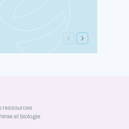
Découv
s ressources
himie et biologie