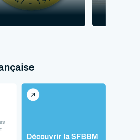
rançaise
des
t
Découvrir la SFBBM