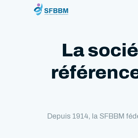
La socié
référence
Depuis 1914, la SFBBM fédè