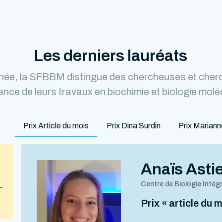
Les derniers lauréats
ée, la SFBBM distingue des chercheuses et cher
lence de leurs travaux en biochimie et biologie molé
Prix Article du mois
Prix Dina Surdin
Prix Marian
Anaïs Asti
Centre de Biologie Intég
–
Prix « article du 