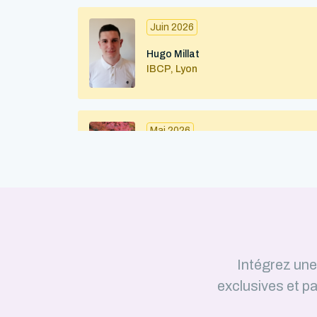
Juin 2026
Hugo Millat
IBCP, Lyon
Mai 2026
Maximilian Kohl
IBMC (CNRS / Université de
Strasbourg) – Strasbourg
Avril 2026
Intégrez un
Julius Martinkus
exclusives et pa
LISM (CNRS / Aix-Marseille
Université)