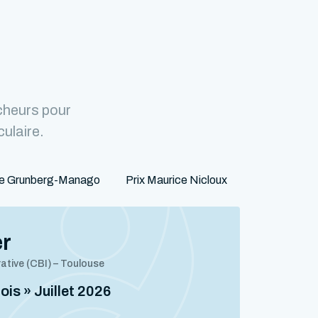
cheurs pour
culaire.
ne Grunberg-Manago
Prix Maurice Nicloux
er
rative (CBI) – Toulouse
mois » Juillet 2026