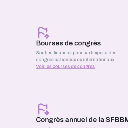
Mars 2026
Serhii Pankivskyi
SABNP (Université Évry Paris-Sacla
Bourses de congrès
Soutien financier pour participer à des
congrès nationaux ou internationaux.
Février 2026
Voir les bourses de congrès
Safa Boussouar
laboratoire de Bioénergétique et
Ingénierie des Protéines (BIP),
Marseille
Janvier 2026
Congrès annuel de la SFBB
Morgane Roger-Margueritat