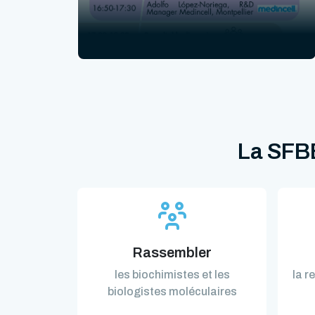
La SFBB
Rassembler
les biochimistes et les
la r
biologistes moléculaires