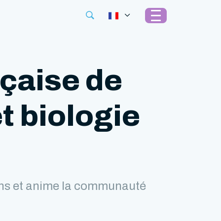
nçaise de
t biologie
ions et anime la communauté