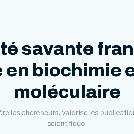
té savante fra
 en biochimie e
moléculaire
re les chercheurs, valorise les publicat
scientifique.