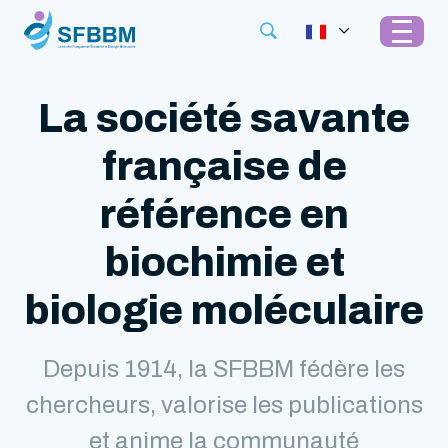
La société savante
française de
référence en
biochimie et
biologie moléculaire
Depuis 1914, la SFBBM fédère les
chercheurs, valorise les publications
et anime la communauté