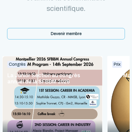
scientifique.
Devenir membre
Congrès
Prix
La Junior Section au congrès
Prix Ma
annuel de la SFBBM 2026